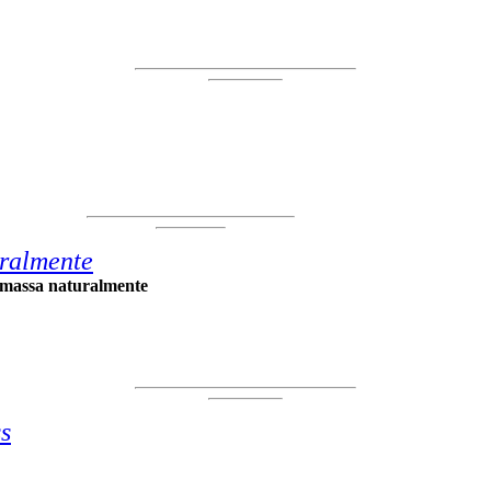
uralmente
e massa naturalmente
s