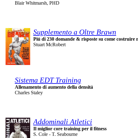
Blair Whitmarsh, PHD
Supplemento a Oltre Brawn
Piú di 230 domande & risposte su come costruire
Stuart McRobert
Sistema EDT Training
Allenamento di aumento della densitá
Charles Staley
Addominali Atletici
Il miglior core training per il fitness
S. Cole - T. Seabourne